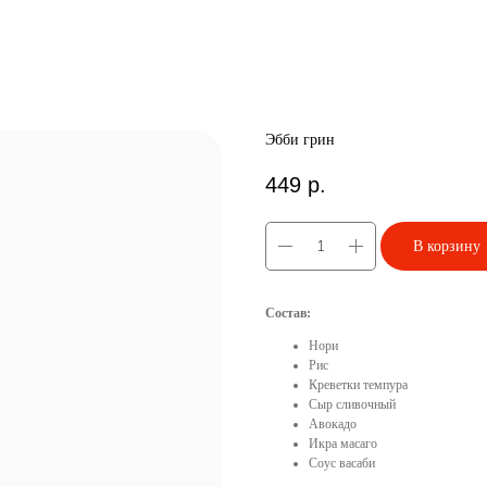
Эбби грин
449
р.
В корзину
Состав:
Нори
Рис
Креветки темпура
Сыр сливочный
Авокадо
Икра масаго
Соус васаби