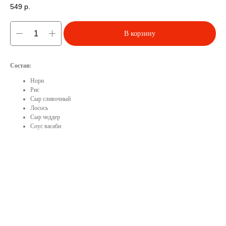
549
р.
В корзину
Состав:
Нори
Рис
Сыр сливочный
Лосось
Сыр чеддер
Соус васаби